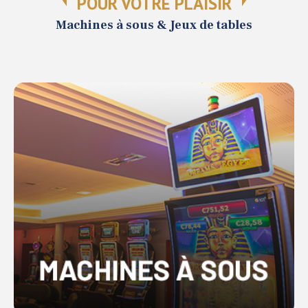
POUR VOTRE PLAISIR
Machines à sous & Jeux de tables