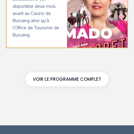
disponible deux mois
avant au Casino de
Bussang ainsi qu’à
l’Office de Tourisme de
Bussang.
VOIR LE PROGRAMME COMPLET