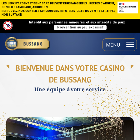
LES JEUX D’ARGENT ET DE HASARD PEUVENT ÊTRE DANGEREUX : PERTES D’ARGENT,
CONFLITS FAMILIAUX, ADDICTION...
RETROUVEZ NOS CONSEILS SUR JOUEURS-INFO-SERVICE.FR (09 74 75 13 13 - APPEL
NON SURTAXÉ)
Interdit aux personnes mineures et aux interdits de jeux
Prévention au jeu excessif
BIENVENUE DANS VOTRE CASINO
DE BUSSANG
Une équipe à votre service