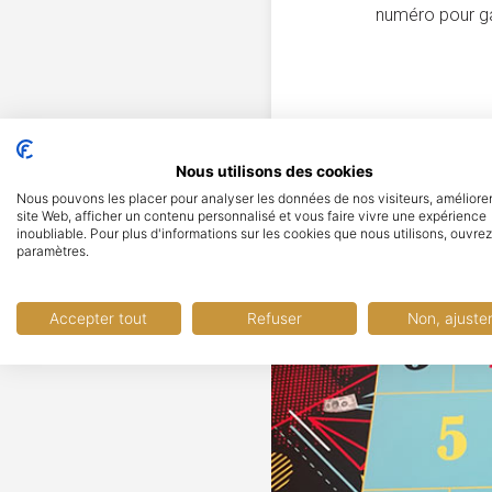
numéro pour g
Nous utilisons des cookies
Nous pouvons les placer pour analyser les données de nos visiteurs, améliorer
site Web, afficher un contenu personnalisé et vous faire vivre une expérience
inoubliable. Pour plus d'informations sur les cookies que nous utilisons, ouvrez
paramètres.
Accepter tout
Refuser
Non, ajuste