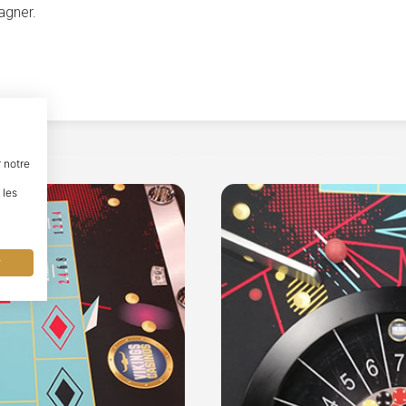
agner.
 notre
 les
r