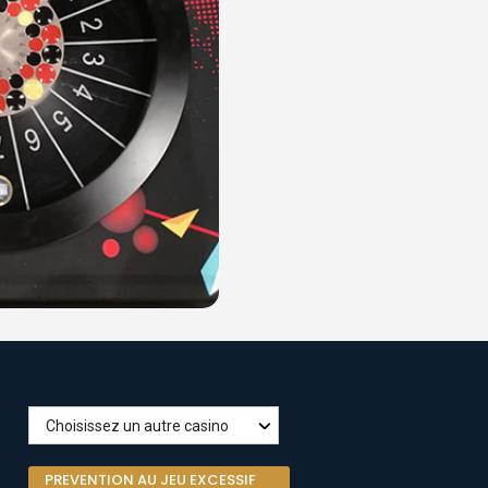
PREVENTION AU JEU EXCESSIF