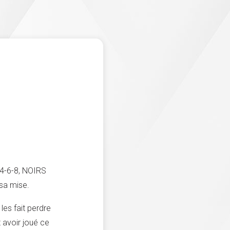
-4-6-8, NOIRS
 sa mise.
 les fait perdre
t avoir joué ce