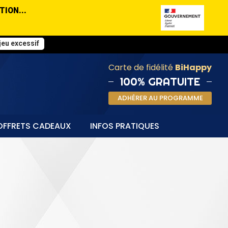
TION...
jeu excessif
Carte de fidélité
BiHappy
100% GRATUITE
ADHÉRER AU PROGRAMME
FFRETS CADEAUX
INFOS PRATIQUES