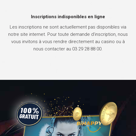
Inscriptions indisponibles en ligne
Les inscriptions ne sont actuellement pas disponibles via
notre site internet. Pour toute demande d'inscription, nous
vous invitons à vous rendre directement au casino ou à
nous contacter au 03 29 28 88 00.