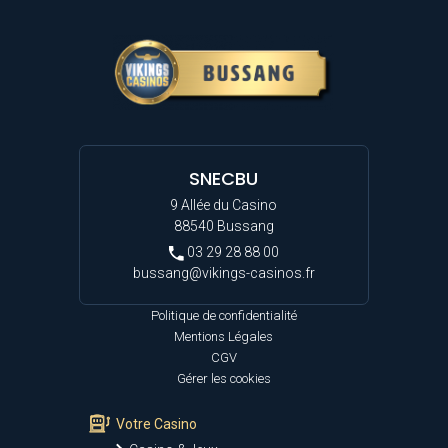
SNECBU
9 Allée du Casino
88540 Bussang
03 29 28 88 00
bussang@vikings-casinos.fr
Politique de confidentialité
Mentions Légales
CGV
Gérer les cookies
Votre Casino