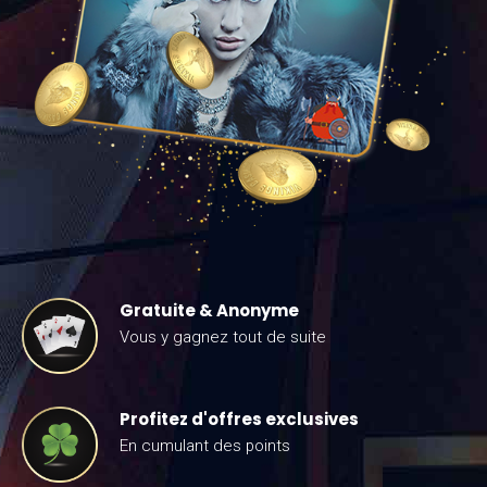
Gratuite & Anonyme
Vous y gagnez tout de suite
Profitez d'offres exclusives
En cumulant des points