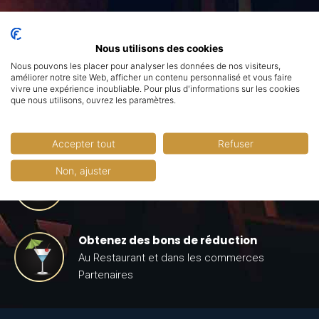
Vous êtes VIP au Casino
Profitez-en
Nous utilisons des cookies
Nous pouvons les placer pour analyser les données de nos visiteurs,
améliorer notre site Web, afficher un contenu personnalisé et vous faire
vivre une expérience inoubliable. Pour plus d'informations sur les cookies
Accédez rapidement
que nous utilisons, ouvrez les paramètres.
En salle de jeux
Accepter tout
Refuser
Participez à toutes
Non, ajuster
Les animations
Obtenez des bons de réduction
Au Restaurant et dans les commerces
Partenaires