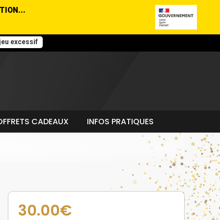
TION...
jeu excessif
FFRETS CADEAUX
INFOS PRATIQUES
30.00
€