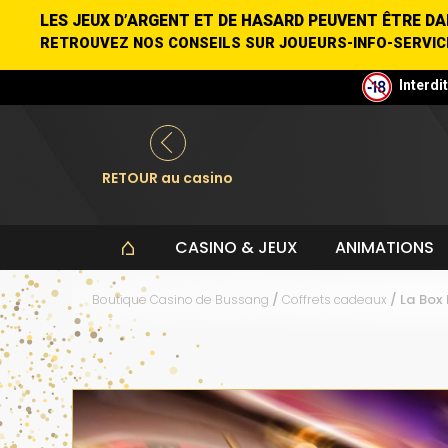
LES JEUX D’ARGENT ET DE HASARD PEUVENT ÊTRE DAN
RETROUVEZ NOS CONSEILS SUR JOUEURS-INFO-SERVICE.
Interdi
RETOUR au casino
CASINO & JEUX
ANIMATIONS
/
/ La Box
Boutique Casino de Bussang
Coffrets cadeaux