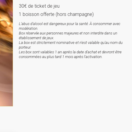
30€ de ticket de jeu
1 boisson offerte (hors champagne)
L’abus d’alcool est dangereux pour la santé. À consommer avec
modération.
Box réservée aux personnes majeures et non interdite dans un
établissement de jeux.
La box est strictement nominative et n'est valable qu’au nom du
porteur.
Les box sont valables 1 an après la date d'achat et devront être
consommées au plus tard 1 mois après l'activation.