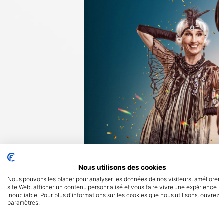
Nous utilisons des cookies
Nous pouvons les placer pour analyser les données de nos visiteurs, améliorer
site Web, afficher un contenu personnalisé et vous faire vivre une expérience
inoubliable. Pour plus d'informations sur les cookies que nous utilisons, ouvrez
paramètres.