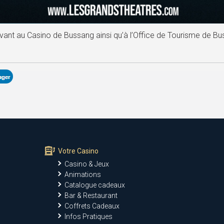
 avant au Casino de Bussang ainsi qu’à l’Office de Tourisme de B
Votre Casino
Casino & Jeux
Animations
Catalogue cadeaux
Bar & Restaurant
Coffrets Cadeaux
Infos Pratiques