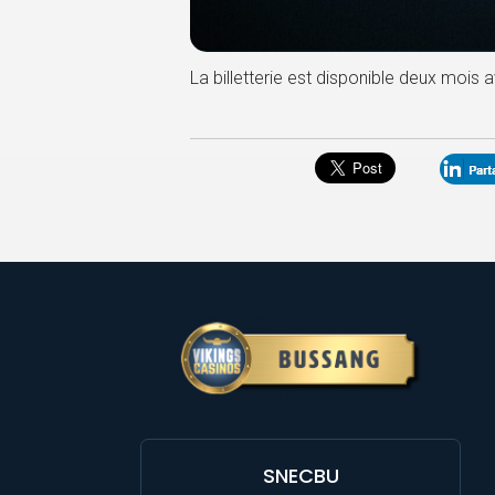
La billetterie est disponible deux mois
SNECBU