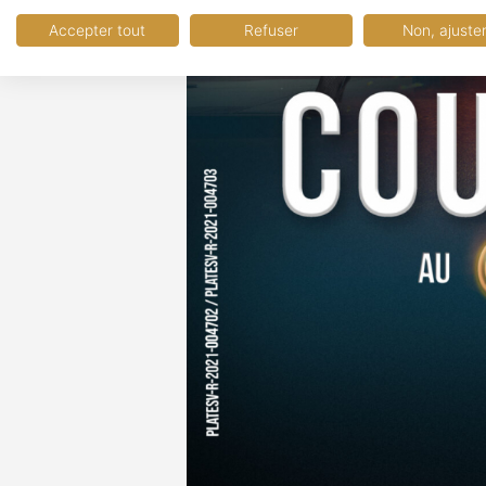
Accepter tout
Refuser
Non, ajuste