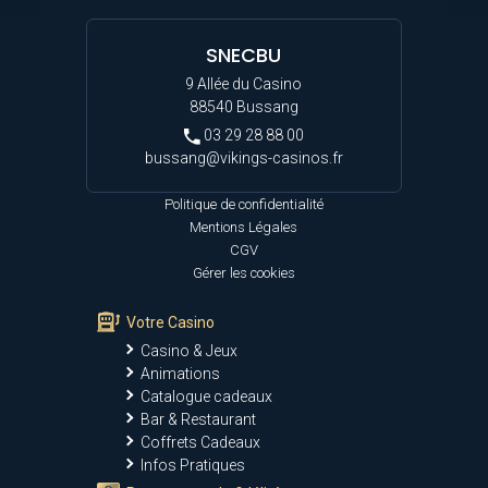
SNECBU
9 Allée du Casino
88540 Bussang
03 29 28 88 00
bussang@vikings-casinos.fr
Politique de confidentialité
Mentions Légales
CGV
Gérer les cookies
Votre Casino
Casino & Jeux
Animations
Catalogue cadeaux
Bar & Restaurant
Coffrets Cadeaux
Infos Pratiques