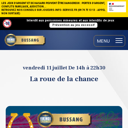
LES JEUX D’ARGENT ET DE HASARD PEUVENT ÊTRE DANGEREUX : PERTES D’ARGENT,
CONFLITS FAMILIAUX, ADDICTION...
RETROUVEZ NOS CONSEILS SUR JOUEURS-INFO-SERVICE.FR (09 74 75 13 13 - APPEL
NON SURTAXÉ)
Interdit aux personnes mineures et aux interdits de jeux
Prévention au jeu excessif
vendredi 11 juillet De 14h à 22h30
La roue de la chance