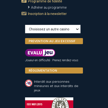
Programme de fidélité
Adhérer au programme
Inscription à la newsletter
PREVENTION AU JEU EXCESSIF
Joueur en difficulté : Prenez rendez-vous
RÉGLEMENTATION
Interdit aux personnes
mineures et aux interdits de
jeux